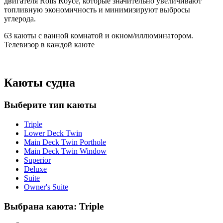
двигателя Rolls Royce, которые значительно увеличивают
топливную экономичность и минимизируют выбросы
углерода.
63 каюты с ванной комнатой и окном/иллюминатором.
Телевизор в каждой каюте
Каюты судна
Выберите тип каюты
Triple
Lower Deck Twin
Main Deck Twin Porthole
Main Deck Twin Window
Superior
Deluxe
Suite
Owner's Suite
Выбрана каюта: Triple