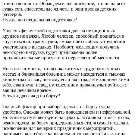
ответственности. Обращаем ваше внимание, что не на всех
судах есть спасательные жилеты и экипировка детских
размеров.
Нужна ли специальная подготовка?
Уровень физической подготовки для экспедиционных
круизов не важен. Любой человек, способный подняться и
спуститься по трапу судна, сможет без особых затруднений
участвовать в высадках. Наоборот, желающим получить
некоторую нагрузку, будут предложены более
продолжительные прогулки по пересеченной местности.
Но стоит помнить, что вы окажитесь в труднодоступных
местах и ближайшая больница может находиться в тысячах
километрах от вас, поэтому если вы страдаете хроническими
заболеваниями, перед путешествием проконсультируйтесь с
вашим лечащим врачом.
Есть ли дресс-код на борту?
Главный фактор при выборе одежды на борту судна –
удобство. Одежда может быть повседневной и неформальной.
Но если вы путешествуете на судах класса-люкс и мега-яхтах,
рекомендуем на борту придерживаться стиля casual и сделать
исключение для вечерних праздничных мероприятий,
например, коктейля с капитаном, прощального Гала-ужина,