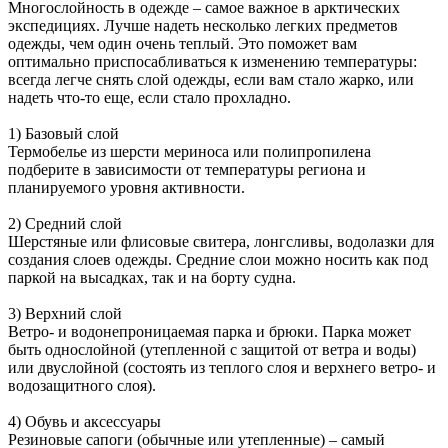
Многослойность в одежде – самое важное в арктических
экспедициях. Лучше надеть несколько легких предметов
одежды, чем один очень теплый. Это поможет вам
оптимально приспосабливаться к изменению температуры:
всегда легче снять слой одежды, если вам стало жарко, или
надеть что-то еще, если стало прохладно.
1) Базовый слой
Термобелье из шерсти мериноса или полипропилена
подберите в зависимости от температуры региона и
планируемого уровня активности.
2) Средний слой
Шерстяные или флисовые свитера, лонгсливы, водолазки для
создания слоев одежды. Средние слои можно носить как под
паркой на высадках, так и на борту судна.
3) Верхний слой
Ветро- и водонепроницаемая парка и брюки. Парка может
быть однослойной (утепленной с защитой от ветра и воды)
или двуслойной (состоять из теплого слоя и верхнего ветро- и
водозащитного слоя).
4) Обувь и аксессуары
Резиновые сапоги (обычные или утепленные) – самый