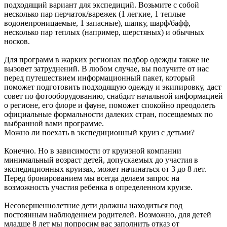
подходящий вариант для экспедиций. Возьмите с собой
несколько пар перчаток/варежек (1 легкие, 1 теплые
водонепроницаемые, 1 запасные), шапку, шарф/бафф,
несколько пар теплых (например, шерстяных) и обычных
носков.
Для программ в жарких регионах подбор одежды также не
вызовет затруднений. В любом случае, вы получите от нас
перед путешествием информационный пакет, который
поможет подготовить подходящую одежду и экипировку, даст
совет по фотооборудованию, снабдит начальной информацией
о регионе, его флоре и фауне, поможет спокойно преодолеть
официальные формальности далеких стран, посещаемых по
выбранной вами программе.
Можно ли поехать в экспедиционный круиз с детьми?
Конечно. Но в зависимости от круизной компании
минимальный возраст детей, допускаемых до участия в
экспедиционных круизах, может начинаться от 3 до 8 лет.
Перед бронированием мы всегда делаем запрос на
возможность участия ребенка в определенном круизе.
Несовершеннолетние дети должны находиться под
постоянным наблюдением родителей. Возможно, для детей
младше 8 лет мы попросим вас заполнить отказ от