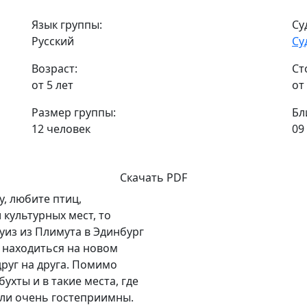
Язык группы:
Су
Русский
Cу
Возраст:
Ст
от 5 лет
от
Размер группы:
Бл
12 человек
09
Скачать PDF
, любите птиц,
культурных мест, то
уиз из Плимута в Эдинбург
е находиться на новом
друг на друга. Помимо
ухты и в такие места, где
ели очень гостеприимны.