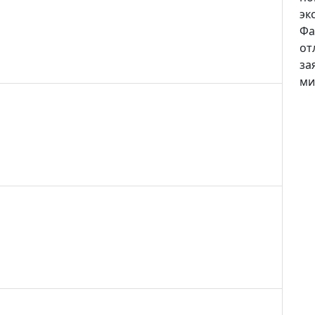
эк
Фа
от
за
ми