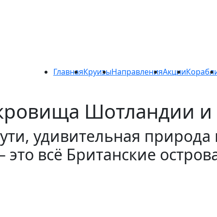
Главная
Круизы
Направления
Акции
Корабл
кровища Шотландии и
ути, удивительная природа
это всё Британские острова