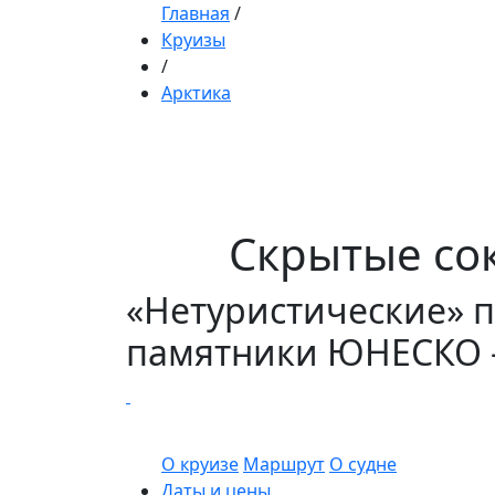
Главная
/
Круизы
/
Арктика
Скрытые со
«Нетуристические» п
памятники ЮНЕСКО – 
О круизе
Маршрут
О судне
Даты и цены