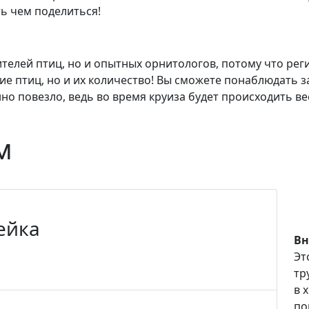
ть чем поделиться!
телей птиц, но и опытных орнитологов, потому что ре
ие птиц, но и их количество! Вы сможете понаблюдать з
о повезло, ведь во время круиза будет происходить ве
м
ейка
Вн
Эт
тр
в 
по