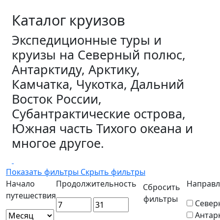
Каталог круизов
Экспедиционные туры и
круизы на Северный полюс,
Антарктиду, Арктику,
Камчатка, Чукотка, Дальний
Восток России,
Субантрактические острова,
Южная часть Тихого океана и
многое другое.
Показать фильтры
Скрыть фильтры
Начало
Продолжительность
Направл
Сбросить
путешествия
фильтры
Север
Антар