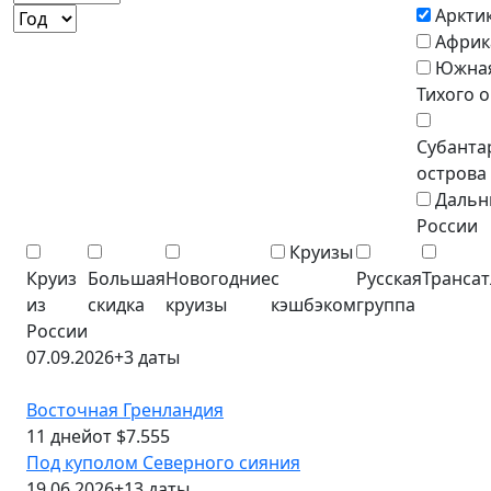
Аркти
Африк
Южная
Тихого 
Субанта
острова
Дальн
России
Круизы
Круиз
Большая
Новогодние
с
Русская
Трансат
из
скидка
круизы
кэшбэком
группа
России
07.09.2026
+3 даты
Восточная Гренландия
11 дней
от $7.555
Под куполом Северного сияния
19.06.2026
+13 даты