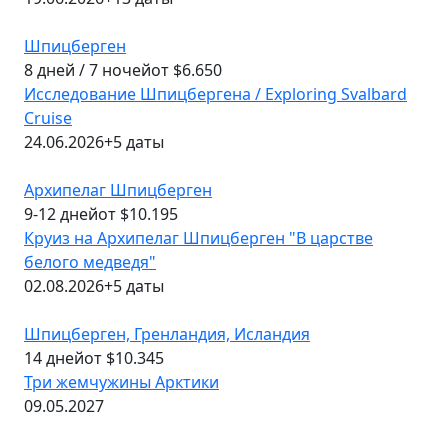
Шпицберген
8 дней / 7 ночей
от $6.650
Исследование Шпицбергена / Exploring Svalbard
Cruise
24.06.2026
+5 даты
Архипелаг Шпицберген
9-12 дней
от $10.195
Круиз на Архипелаг Шпицберген "В царстве
белого медведя"
02.08.2026
+5 даты
Шпицберген, Гренландия, Исландия
14 дней
от $10.345
Три жемчужины Арктики
09.05.2027